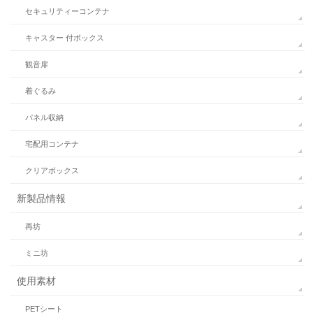
セキュリティーコンテナ
キャスター 付ボックス
観音扉
着ぐるみ
パネル収納
宅配用コンテナ
クリアボックス
新製品情報
再坊
ミニ坊
使用素材
PETシート