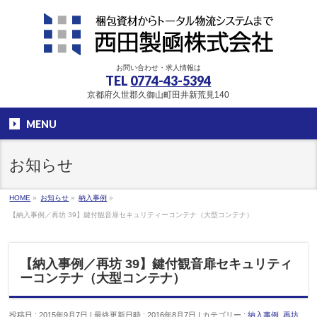
お問い合わせ・求人情報は
TEL
0774-43-5394
京都府久世郡久御山町田井新荒見140
MENU
お知らせ
HOME
»
お知らせ
»
納入事例
»
【納入事例／再坊 39】鍵付観音扉セキュリティーコンテナ（大型コンテナ）
【納入事例／再坊 39】鍵付観音扉セキュリティ
ーコンテナ（大型コンテナ）
投稿日 : 2015年9月7日
最終更新日時 : 2016年8月7日
カテゴリー :
納入事例
,
再坊
,