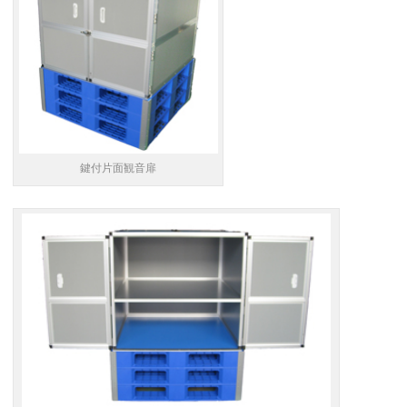
鍵付片面観音扉