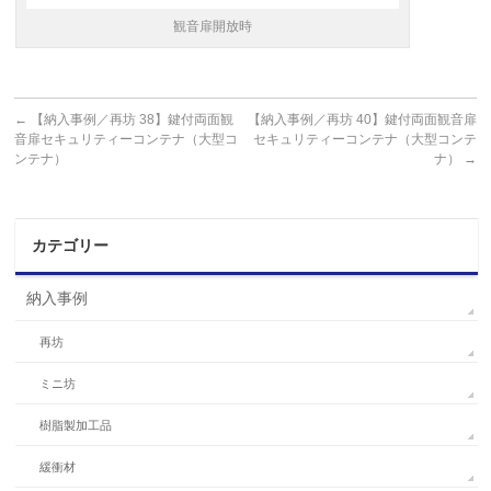
観音扉開放時
←
【納入事例／再坊 38】鍵付両面観
【納入事例／再坊 40】鍵付両面観音扉
音扉セキュリティーコンテナ（大型コ
セキュリティーコンテナ（大型コンテ
ンテナ）
ナ）
→
カテゴリー
納入事例
再坊
ミニ坊
樹脂製加工品
緩衝材