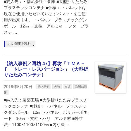
■納入先：・物流会社・倉庫 ■大型折りたたみ
プラスチックコンテナ ■仕様： ・パレットは
現在ご使用いただいていますパレットをご使
用が出来ます。 ・パネル プラスチックダン
ボール 12㎜ ・支柱 アルミ材 ・フタ プラ
スチ …
この記事を読む
【納入事例／再坊 47】再坊「ＴＭＡ－
Ｆ トレー・レスバージョン」（大型折
りたたみコンテナ）
2018年5月20日
納入事例
再坊
再坊
新製品情
報
■納入先：製薬工場 ■大型折りたたみプラスチ
ックコンテナ ■仕様： ・パネル プラスチッ
クダンボール 12㎜ ・パネル ポリカーボネ
ード 10㎜ ・支柱・ハリ アルミ材 ■外寸
法：1100×1100×1100㎜ ■内寸法 …