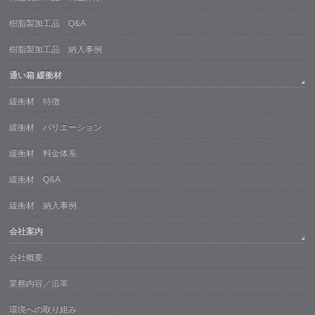
樹脂製加工品 Q&A
樹脂製加工品 納入事例
通い箱 緩衝材
緩衝材 特徴
緩衝材 バリエーション
緩衝材 料金体系
緩衝材 Q&A
緩衝材 納入事例
会社案内
会社概要
業務内容／沿革
環境への取り組み