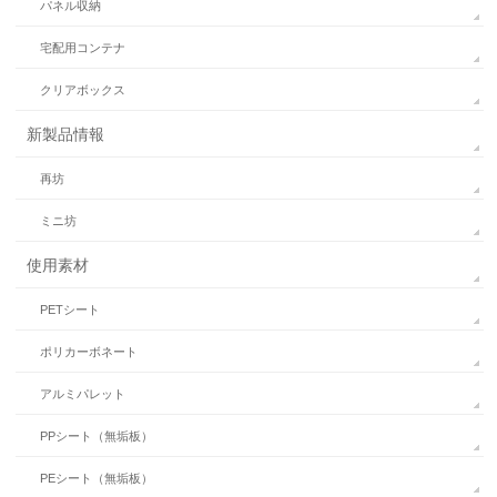
パネル収納
宅配用コンテナ
クリアボックス
新製品情報
再坊
ミニ坊
使用素材
PETシート
ポリカーボネート
アルミパレット
PPシート（無垢板）
PEシート（無垢板）