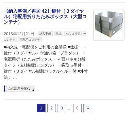
【納入事例／再坊 42】鍵付（３ダイヤ
ル）宅配用折りたたみボックス（大型コ
ンテナ）
2015年12月21日
納入事例
再坊
セキュリティー
コンテナ
宅配用コンテナ
■納入先：宅配便をご利用の企業様 ■仕様： ・
鍵付（３ダイヤル）付通い箱（プラダン） ・
宅配用折りたたみボックス ・４面パネル分離
タイプ（支柱樹脂アングル） ・袋取っ手付・
鍵付（３ダイヤル樹脂バックルベルト付 ■外寸
法： …
この記事を読む
1
2
3
…
6
»