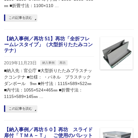
㎜ ■折畳寸法：1100×110 …
この記事を読む
【納入事例／再坊 51】再坊「全折フレ
ームレスタイプ」（大型折りたたみコン
テナ）
2019年11月23日
納入事例
再坊
■納入先：官公庁 ■大型折りたたみプラスチッ
クコンテナ ■仕様： ・パネル プラスチック
ダンボール 9㎜ ■外寸法：1115×589×522㎜
■内寸法：1055×524×465㎜ ■折畳寸法：
1115×589×145㎜ …
この記事を読む
【納入事例／再坊５０】再坊 スライド
扉付「ＴＭＡ－Ｔ」 ご使用のパレット