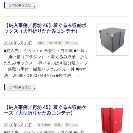
この記事を読む
【納入事例／再坊 46】着ぐるみ収納ボ
ックス（大型折りたたみコンテナ）
2016年6月13日
再坊
納入事例
着ぐるみ
■納入先：イベント企画会社・自治体 ■仕様：
・通い箱（プラダン） ・着ぐるみ収納 折り
たたみボックス ・枠パネルは４面分離タイプ
・袋取っ手付・樹脂バックルベルト付 ■内寸
法：Ｗ880×Ｄ880×Ｈ870㎜ ■外寸法： …
この記事を読む
【納入事例／再坊 45】着ぐるみ収納ケ
ース（大型折りたたみコンテナ）
2016年6月13日
納入事例
再坊
着ぐるみ
■納入先：イベント企画会社・自治体 ■仕様：