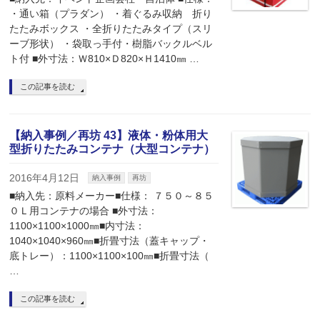
・通い箱（プラダン） ・着ぐるみ収納 折り
たたみボックス ・全折りたたみタイプ（スリ
ーブ形状） ・袋取っ手付・樹脂バックルベル
ト付 ■外寸法：Ｗ810×Ｄ820×Ｈ1410㎜ …
この記事を読む
【納入事例／再坊 43】液体・粉体用大
型折りたたみコンテナ（大型コンテナ）
2016年4月12日
納入事例
再坊
■納入先：原料メーカー■仕様： ７５０～８５
０Ｌ用コンテナの場合 ■外寸法：
1100×1100×1000㎜■内寸法：
1040×1040×960㎜■折畳寸法（蓋キャップ・
底トレー）：1100×1100×100㎜■折畳寸法（
…
この記事を読む