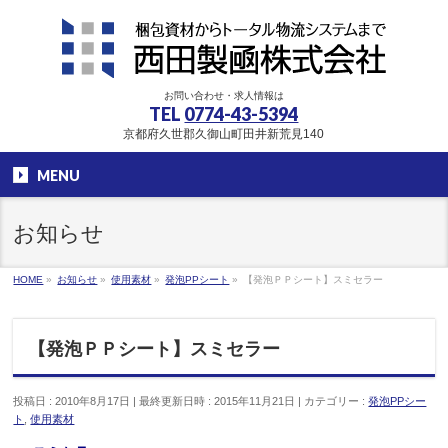
お問い合わせ・求人情報は
TEL
0774-43-5394
京都府久世郡久御山町田井新荒見140
MENU
お知らせ
HOME
»
お知らせ
»
使用素材
»
発泡PPシート
»
【発泡ＰＰシート】スミセラー
【発泡ＰＰシート】スミセラー
投稿日 : 2010年8月17日
最終更新日時 : 2015年11月21日
カテゴリー :
発泡PPシー
ト
,
使用素材