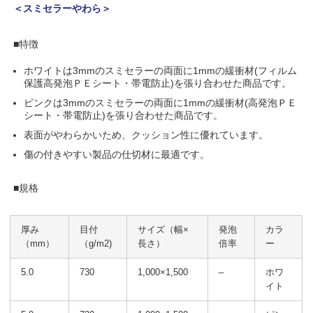
＜スミセラーやわら＞
■特徴
ホワイトは3mmのスミセラーの両面に1mmの緩衝材(フィルム
保護高発泡ＰＥシート・帯電防止)を張り合わせた商品です。
ピンクは3mmのスミセラーの両面に1mmの緩衝材(高発泡ＰＥ
シート・帯電防止)を張り合わせた商品です。
表面がやわらかいため、クッション性に優れています。
傷の付きやすい製品の仕切材に最適です。
■規格
厚み
目付
サイズ（幅×
発泡
カラ
（mm）
（g/m2)
長さ）
倍率
ー
5.0
730
1,000×1,500
–
ホワ
イト