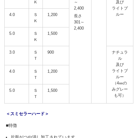
Ｋ
～
及び
2,400
ライトブ
ルー
4.0
Ｓ
1,200
長さ
Ｋ
301～
2,400
5.0
Ｓ
1,500
Ｋ
3.0
Ｓ
900
ナチュラ
Ｔ
ル
及び
ライトブ
4.0
Ｓ
1,200
ルー
Ｔ
（4㎜の
みグレー
5.0
Ｓ
1,500
も可）
Ｔ
＜スミセラーハード＞
■特徴
片面がつや消し加工されています。