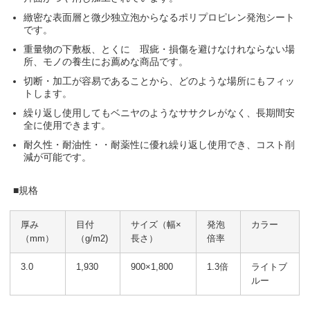
緻密な表面層と微少独立泡からなるポリプロピレン発泡シート
です。
重量物の下敷板、とくに 瑕疵・損傷を避けなけれならない場
所、モノの養生にお薦めな商品です。
切断・加工が容易であることから、どのような場所にもフィッ
トします。
繰り返し使用してもベニヤのようなササクレがなく、長期間安
全に使用できます。
耐久性・耐油性・・耐薬性に優れ繰り返し使用でき、コスト削
減が可能です。
■規格
厚み
目付
サイズ（幅×
発泡
カラー
（mm）
（g/m2)
長さ）
倍率
3.0
1,930
900×1,800
1.3倍
ライトブ
ルー