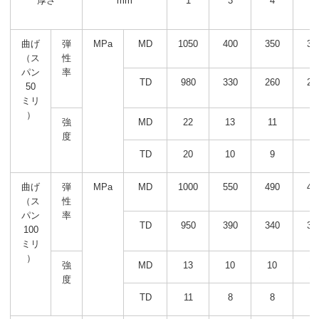
厚さ
mm
1
3
4
5
曲げ
弾
MPa
MD
1050
400
350
31
（ス
性
パン
率
TD
980
330
260
24
50
ミリ
）
強
MD
22
13
11
11
度
TD
20
10
9
8
曲げ
弾
MPa
MD
1000
550
490
44
（ス
性
パン
率
TD
950
390
340
31
100
ミリ
）
強
MD
13
10
10
1
度
TD
11
8
8
8