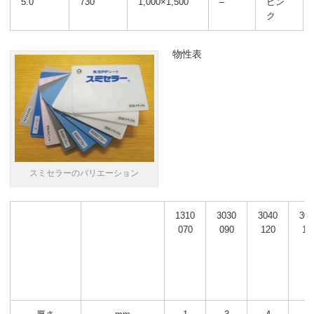
5.0
730
1,000×1,500
–
ピン
ク
物性表
スミセラーのバリエーション
1310
3030
3040
30
070
090
120
15