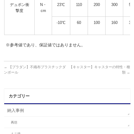
デュポン衝
N・
23℃
110
200
300
50
撃度
cm
-10℃
60
100
160
31
※参考値であり、保証値ではありません。
←
【プラダン】不織布プラスチックダ
【キャスター】キャスターの特性・種
ンボール
類
→
カテゴリー
納入事例
再坊
ミニ坊