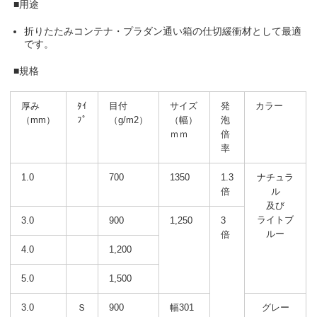
■用途
折りたたみコンテナ・プラダン通い箱の仕切緩衝材として最適
です。
■規格
厚み
ﾀｲ
目付
サイズ
発
カラー
（mm）
ﾌﾟ
（g/m2）
（幅）
泡
ｍｍ
倍
率
1.0
700
1350
1.3
ナチュラ
倍
ル
及び
ライトブ
3.0
900
1,250
3
ルー
倍
4.0
1,200
5.0
1,500
3.0
Ｓ
900
幅301
グレー