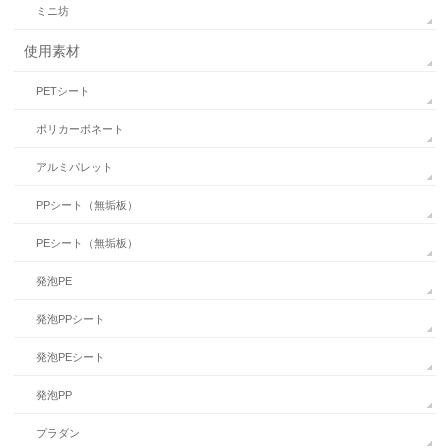
ミニ坊
使用素材
PETシート
ポリカーボネート
アルミパレット
PPシート（無垢板）
PEシート（無垢板）
発泡PE
発泡PPシート
発泡PEシート
発泡PP
プラダン